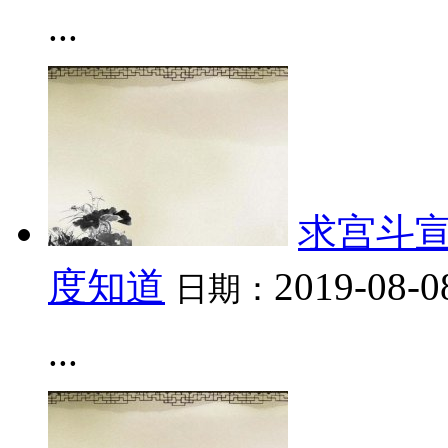
...
求宫斗宣
度知道
2019-08-0
日期：
...