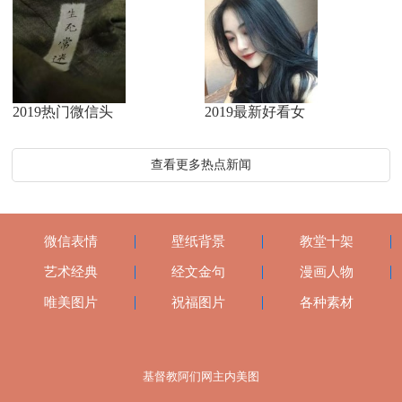
2019热门微信头
2019最新好看女
查看更多热点新闻
微信表情
壁纸背景
教堂十架
艺术经典
经文金句
漫画人物
唯美图片
祝福图片
各种素材
基督教阿们网主内美图